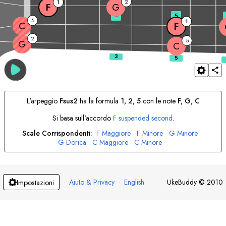
2
1
F
G
3
5
5
1
C
F
2
5
G
C
L'arpeggio
F
sus2
ha la formula
1, 2, 5
con le note
F
, 
G
, 
C
Si basa sull'accordo
F
suspended second
.
Scale Corrispondenti:
F
Maggiore
F
Minore
G
Minore
G
Dorica
C
Maggiore
C
Minore
·
Aiuto & Privacy
·
English
UkeBuddy
©
2010
Impostazioni