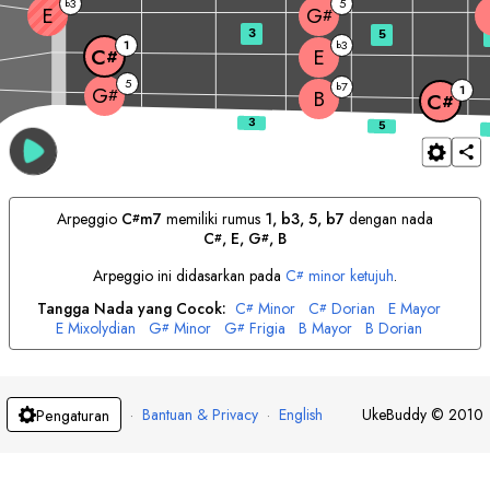
3
5
b
E
G
#
3
5
1
3
b
E
C
#
5
7
b
1
G
#
B
C
#
Arpeggio
C
m7
memiliki rumus
1, b3, 5, b7
dengan nada
#
C
, 
E
, 
G
, 
B
#
#
Arpeggio ini didasarkan pada
C
minor ketujuh
.
#
Tangga Nada yang Cocok:
C
Minor
C
Dorian
E
Mayor
#
#
E
Mixolydian
G
Minor
G
Frigia
B
Mayor
B
Dorian
#
#
·
Bantuan & Privacy
·
English
UkeBuddy
©
2010
Pengaturan