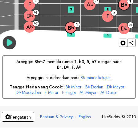
5
7
b
1
F
A
B
b
b
3
5
3
b
5
D
F
b
7
b
1
3
b
A
b
B
b
D
b
Arpeggio
B
m7
memiliki rumus
1, b3, 5, b7
dengan nada
b
B
, 
D
, 
F
, 
A
b
b
b
Arpeggio ini didasarkan pada
B
minor ketujuh
.
b
Tangga Nada yang Cocok:
B
Minor
B
Dorian
D
Mayor
b
b
b
D
Mixolydian
F
Minor
F
Frigia
A
Mayor
A
Dorian
b
b
b
·
Bantuan & Privacy
·
English
UkeBuddy
©
2010
Pengaturan