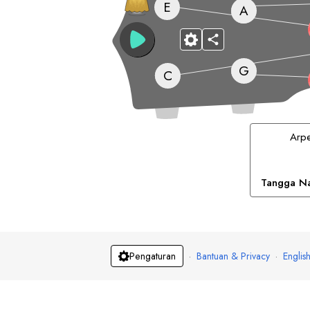
E
A
G
C
Arp
Tangga N
·
Bantuan & Privacy
·
Englis
Pengaturan