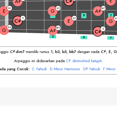
E
C
A
#
#
3
5
7
b
b
bb
E
G
A
#
3
5
7
1
3
b
b
E
C
G
#
5
b
7
bb
G
1
A
#
C
#
eggio
C
dim7
memiliki rumus
1, b3, b5, bb7
dengan nada
C
, 
E
, 
G
#
#
Arpeggio ini didasarkan pada
C
diminished ketujuh
.
#
ada yang Cocok:
C
Yahudi
D
Minor Harmonis
D
Yahudi
F
Minor
#
F
Yahudi
G
Minor Harmonis
A
Yahudi
B
Minor Harmonis
#
#
h