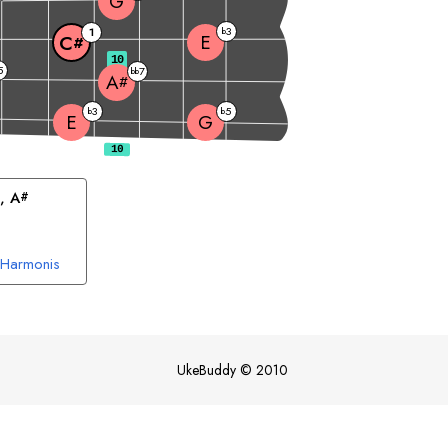
G
3
1
b
E
C
#
10
5
7
bb
A
#
3
5
b
b
E
G
, 
A
#
 Harmonis
UkeBuddy
©
2010