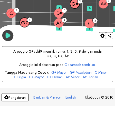
9
1
A
G
#
#
3
5
3
5
C
D
#
1
9
3
G
A
#
#
C
Arpeggio
G
add9
memiliki rumus
1, 3, 5, 9
dengan nada
#
G
, 
C
, 
D
, 
A
#
#
#
Arpeggio ini didasarkan pada
G
tambah sembilan
.
#
Tangga Nada yang Cocok:
G
Mayor
G
Mixolydian
C
Minor
#
#
C
Frigia
D
Mayor
D
Dorian
A
Minor
A
Dorian
#
#
#
#
·
Bantuan & Privacy
·
English
UkeBuddy
©
2010
Pengaturan