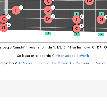
D
C
#
11
5
F
G
3
5
7
3
1
b
11
C
D
F
#
G
5
1
G
C
 arpegio
C
madd11 tiene la formula
1, b3, 5, 11
en las notas
C
, 
D
, 
G
#
Se basa en el acorde
C
minor added eleventh
.
ompatibles:
C
Menor
C
Dórico
D
Mayor
D
Mixolidia
G
Menor
#
#
F
Menor
F
Dórico