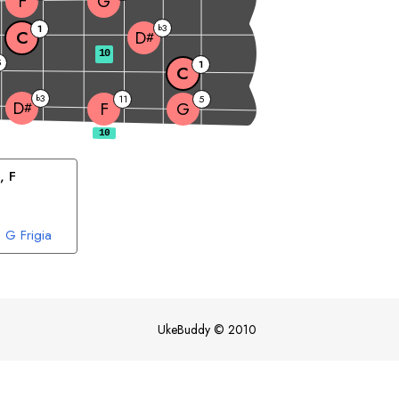
F
G
3
1
b
C
D
#
10
5
1
C
3
b
11
5
D
F
G
#
, 
F
G
Frigia
UkeBuddy
©
2010