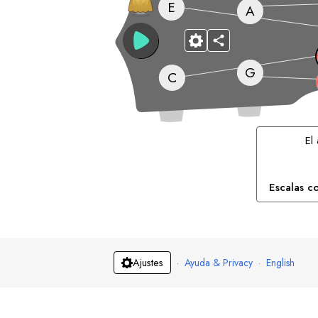
E
A
G
C
El
Escalas c
·
Ayuda & Privacy
·
English
Ajustes