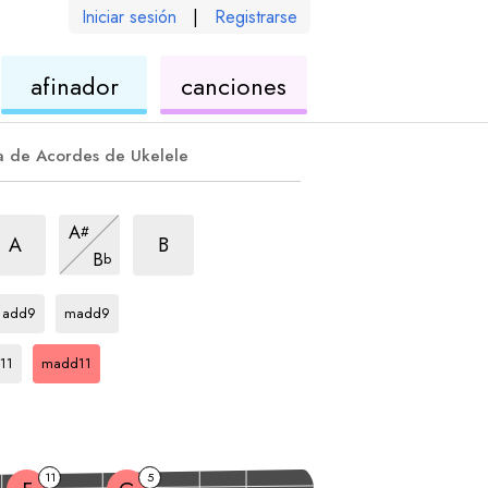
Iniciar sesión
|
Registrarse
de
de
afinador
canciones
ele
ukelele
ukelele
a de Acordes de Ukelele
rpegio
add11
arpegio
madd11
arpegio
madd11
A
#
arpegio
madd11
A
B
B
b
arpegio
arpegio
C
C
add9
madd9
egio
arpegio
C
11
madd11
11
5