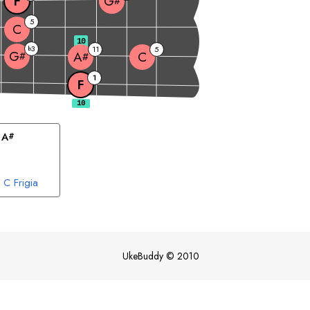
F
G
#
5
C
10
3
b
11
5
G
C
A
#
#
1
F
 
A
#
C
Frigia
UkeBuddy
©
2010