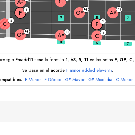
C
A
#
3
11
1
b
F
G
A
#
#
3
5
7
5
1
C
F
3
b
11
5
G
#
A
#
C
 arpegio
F
madd11 tiene la formula
1, b3, 5, 11
en las notas
F
, 
G
, 
C
,
#
Se basa en el acorde
F
minor added eleventh
.
ompatibles:
F
Menor
F
Dórico
G
Mayor
G
Mixolidia
C
Menor
#
#
A
Menor
A
Dórico
#
#