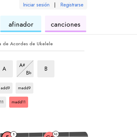
Iniciar sesión
|
Registrarse
de
de
afinador
canciones
ele
ukelele
ukelele
a de Acordes de Ukelele
rpegio
add11
arpegio
madd11
arpegio
madd11
A
#
arpegio
madd11
A
B
B
b
arpegio
arpegio
F
F
add9
madd9
egio
arpegio
F
11
madd11
3
1
b