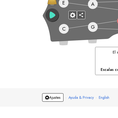
E
A
G
C
El
Escalas c
·
Ayuda & Privacy
·
English
Ajustes