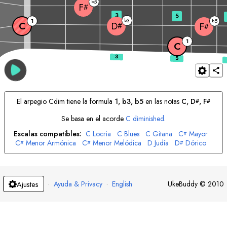
5
b
F
#
3
5
3
1
b
5
b
C
D
F
#
#
1
C
El arpegio
C
dim tiene la formula
1, b3, b5
en las notas
C
, 
D
, 
F
#
#
Se basa en el acorde
C
diminished
.
Escalas compatibles:
C
Locria
C
Blues
C
Gitana
C
Mayor
#
C
Menor Armónica
C
Menor Melódica
D
Judía
D
Dórico
#
#
#
D
Menor Melódica
E
Menor Armónica
F
Frigia
F
Judía
#
F
Lidia
G
Menor Armónica
G
Persa
G
Mixolidia
G
Hindú
#
#
#
G
Judía
A
Menor
A
Menor Armónica
A
Hindú
A
Árabe
#
#
#
#
#
B
Judía
·
Ayuda & Privacy
·
English
UkeBuddy
©
2010
Ajustes