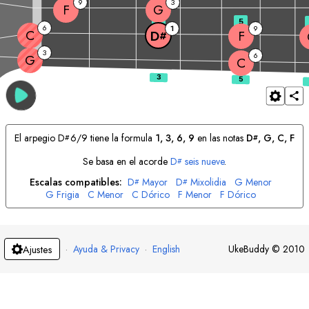
9
3
F
G
3
5
6
1
9
C
F
D
#
3
6
G
C
El arpegio
D
6/9 tiene la formula
1, 3, 6, 9
en las notas
D
, 
G
, 
C
, 
F
#
#
Se basa en el acorde
D
seis nueve
.
#
Escalas compatibles:
D
Mayor
D
Mixolidia
G
Menor
#
#
G
Frigia
C
Menor
C
Dórico
F
Menor
F
Dórico
·
Ayuda & Privacy
·
English
UkeBuddy
©
2010
Ajustes