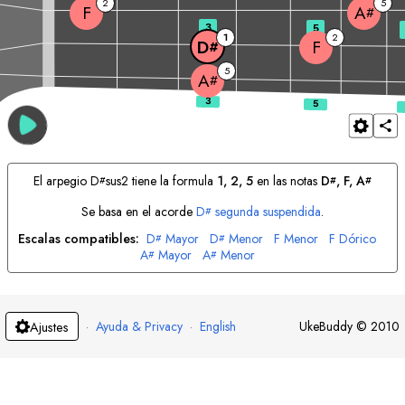
2
5
F
A
#
3
5
1
2
F
D
#
5
A
#
El arpegio
D
sus2 tiene la formula
1, 2, 5
en las notas
D
, 
F
, 
A
#
#
#
Se basa en el acorde
D
segunda suspendida
.
#
Escalas compatibles:
D
Mayor
D
Menor
F
Menor
F
Dórico
#
#
A
Mayor
A
Menor
#
#
·
Ayuda & Privacy
·
English
UkeBuddy
©
2010
Ajustes