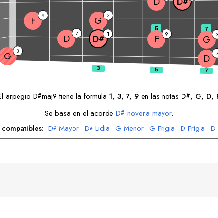
D
D
#
9
3
F
G
3
5
7
7
1
9
3
D
F
D
G
#
3
G
D
El arpegio
D
maj9 tiene la formula
1, 3, 7, 9
en las notas
D
, 
G
, 
D
, 
#
#
Se basa en el acorde
D
novena mayor
.
#
s compatibles:
D
Mayor
D
Lidia
G
Menor
G
Frigia
D
Frigia
D
#
#
F
Dórico
F
Mixolidia