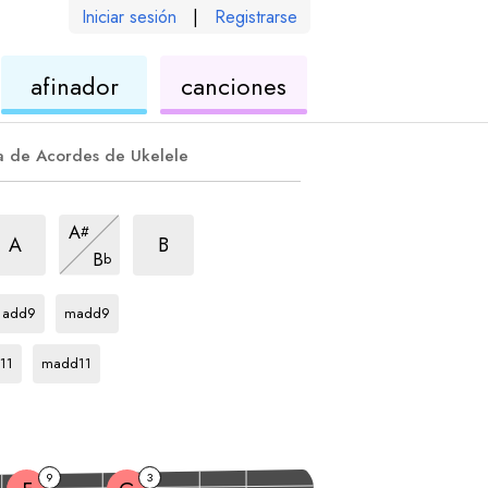
Iniciar sesión
|
Registrarse
de
de
afinador
canciones
ele
ukelele
ukelele
a de Acordes de Ukelele
rpegio
aj9
arpegio
maj9
arpegio
maj9
A
#
arpegio
maj9
A
B
B
b
arpegio
arpegio
D#
D#
add9
madd9
egio
arpegio
D#
11
madd11
9
3