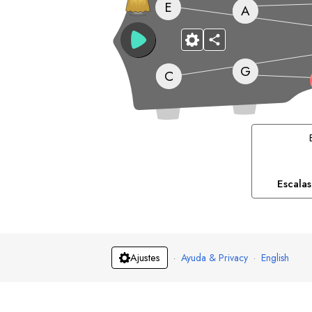
E
A
G
C
Escala
·
Ayuda & Privacy
·
English
Ajustes