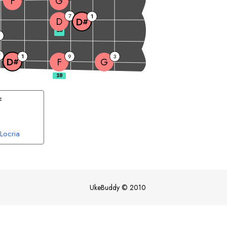
F
G
7
1
D
D
#
10
7
1
9
3
F
G
D
#
F
Locria
UkeBuddy
©
2010