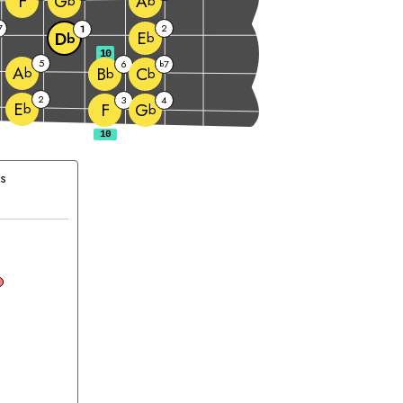
F
G
A
b
b
7
2
1
E
D
b
b
10
5
6
7
b
A
B
C
b
b
b
2
3
4
E
F
G
b
b
as
rde