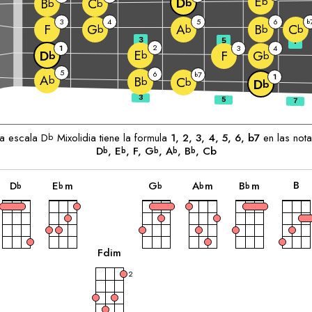
E
b
D
B
C
b
b
b
3
4
5
6
b
F
G
A
B
C
b
b
b
b
3
5
7
2
1
3
4
E
F
D
G
b
b
b
5
6
7
b
1
A
b
B
C
b
b
D
b
s:
La escala
D
Mixolidia tiene la formula
1, 2, 3, 4, 5, 6, b7
en las not
b
D
, 
E
, 
F
, 
G
, 
A
, 
B
, Cb
b
b
b
b
b
acorde
acorde
acorde
acorde
acorde
aco
B
D
E
m
G
A
m
B
m
b
b
b
b
b
acorde
F
dim
2