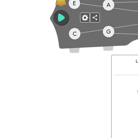
E
A
G
C
Acordes
Compatible