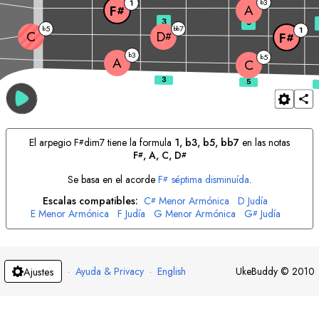
3
1
b
A
F
#
3
5
5
7
b
bb
1
C
D
#
F
#
3
b
5
b
A
C
El arpegio
F
dim7 tiene la formula
1, b3, b5, bb7
en las notas
#
F
, 
A
, 
C
, 
D
#
#
Se basa en el acorde
F
séptima disminuída
.
#
Escalas compatibles:
C
Menor Armónica
D
Judía
#
E
Menor Armónica
F
Judía
G
Menor Armónica
G
Judía
#
A
Menor Armónica
B
Judía
#
·
Ayuda & Privacy
·
English
UkeBuddy
©
2010
Ajustes