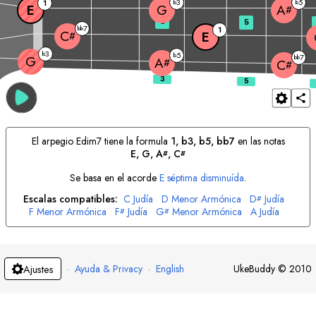
3
5
1
b
b
E
G
A
#
3
5
7
bb
1
C
E
#
3
b
5
b
7
G
bb
A
#
C
#
El arpegio
E
dim7 tiene la formula
1, b3, b5, bb7
en las notas
E
, 
G
, 
A
, 
C
#
#
Se basa en el acorde
E
séptima disminuída
.
Escalas compatibles:
C
Judía
D
Menor Armónica
D
Judía
#
F
Menor Armónica
F
Judía
G
Menor Armónica
A
Judía
#
#
B
Menor Armónica
·
Ayuda & Privacy
·
English
UkeBuddy
©
2010
Ajustes