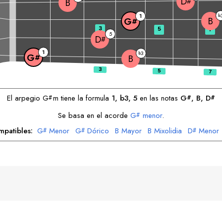
D
#
B
1
b
B
G
#
3
5
7
5
D
#
1
3
b
G
#
B
El arpegio
G
m tiene la formula
1, b3, 5
en las notas
G
, 
B
, 
D
#
#
#
Se basa en el acorde
G
menor
.
#
mpatibles:
G
Menor
G
Dórico
B
Mayor
B
Mixolidia
D
Menor
#
#
#