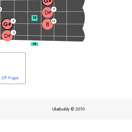
G
#
3
5
D
#
10
1
3
b
B
G
#
5
D
#
D
Frigia
#
UkeBuddy
©
2010