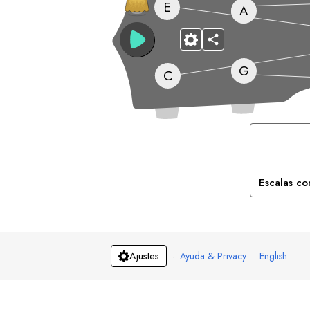
E
A
G
C
Escalas co
·
Ayuda & Privacy
·
English
Ajustes