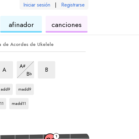
Iniciar sesión
|
Registrarse
de
de
afinador
canciones
ele
ukelele
ukelele
a de Acordes de Ukelele
rpegio
m
arpegio
m
arpegio
m
A
#
arpegio
m
A
B
B
b
arpegio
arpegio
G#
G#
add9
madd9
egio
arpegio
G#
11
madd11
1