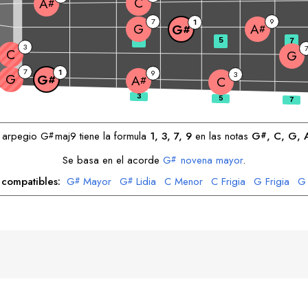
C
A
#
7
9
1
G
A
G
#
#
3
5
7
3
C
G
7
1
9
3
G
G
A
#
#
C
l arpegio
G
maj9 tiene la formula
1, 3, 7, 9
en las notas
G
, 
C
, 
G
, 
#
#
Se basa en el acorde
G
novena mayor
.
#
 compatibles:
G
Mayor
G
Lidia
C
Menor
C
Frigia
G
Frigia
G
#
#
A
Dórico
A
Mixolidia
#
#