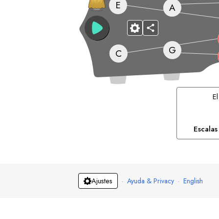
E
A
G
C
E
Escalas
·
Ayuda & Privacy
·
English
Ajustes