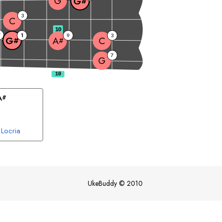
G
G
#
3
C
10
7
1
9
3
C
G
A
#
#
7
G
A
#
Locria
UkeBuddy
©
2010