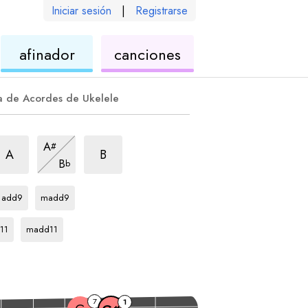
Iniciar sesión
|
Registrarse
de
de
afinador
canciones
ele
ukelele
ukelele
a de Acordes de Ukelele
rpegio
aj9
arpegio
maj9
arpegio
maj9
A
#
arpegio
maj9
A
B
B
b
arpegio
arpegio
G#
G#
add9
madd9
egio
arpegio
G#
11
madd11
7
1