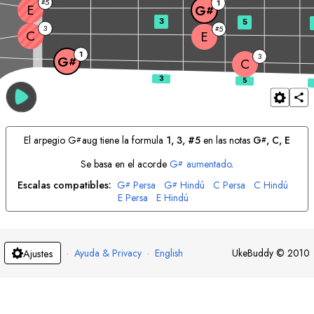
5
#
1
E
G
#
3
5
3
5
#
C
E
1
3
G
#
C
El arpegio
G
aug tiene la formula
1, 3, #5
en las notas
G
, 
C
, 
E
#
#
Se basa en el acorde
G
aumentado
.
#
Escalas compatibles:
G
Persa
G
Hindú
C
Persa
C
Hindú
#
#
E
Persa
E
Hindú
·
Ayuda & Privacy
·
English
UkeBuddy
©
2010
Ajustes