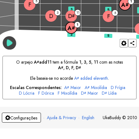
5
1
F
A
#
3
5
3
11
5
D
D
F
#
1
A
#
O arpejo
A
add11
tem a fórmula
1, 3, 5, 11
com as notas
#
A
, 
D
, 
F
, 
D
#
#
Ele baseia-se no acorde
A
added eleventh
.
#
Escalas Correspondentes:
A
Maior
A
Mixolídia
D
Frígia
#
#
D
Lócria
F
Dórica
F
Mixolídia
D
Maior
D
Lídia
#
#
·
Ajuda & Privacy
·
English
UkeBuddy
©
2010
Configurações