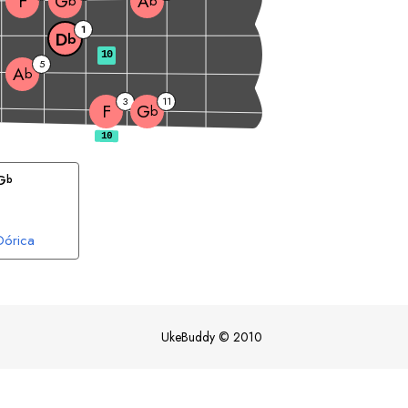
F
G
A
b
b
1
D
b
10
5
A
b
3
11
F
G
b
G
b
Dórica
UkeBuddy
©
2010