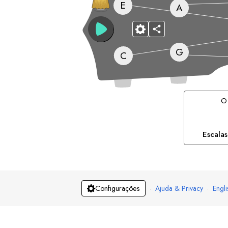
E
A
G
C
O
Escala
·
Ajuda & Privacy
·
Engli
Configurações