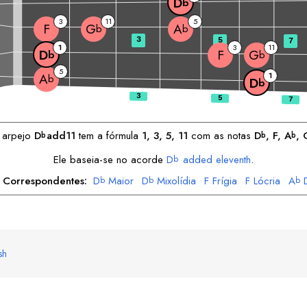
D
b
3
11
5
F
G
A
b
b
3
5
7
1
3
11
F
D
G
b
b
5
1
A
b
D
b
 arpejo
D
add11
tem a fórmula
1, 3, 5, 11
com as notas
D
, 
F
, 
A
, 
b
b
b
Ele baseia-se no acorde
D
added eleventh
.
b
s Correspondentes:
D
Maior
D
Mixolídia
F
Frígia
F
Lócria
A
b
b
b
A
Mixolídia
G
Maior
G
Lídia
b
b
b
sh