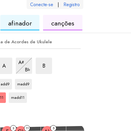
Conecte-se
|
Registro
de
de
afinador
canções
ele
ukulele
ukulele
la de Acordes de Ukulele
rpejo
dd11
arpejo
add11
arpejo
add11
A
#
arpejo
add11
A
B
B
b
arpejo
arpejo
Db
Db
add9
madd9
ejo
arpejo
Db
11
madd11
3
11
5