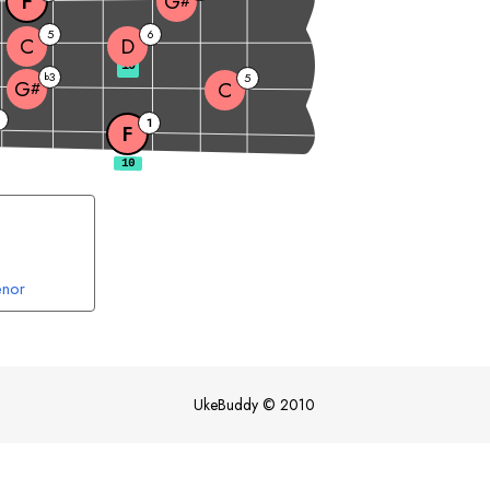
F
G
#
5
6
C
D
10
3
b
5
G
C
#
6
1
F
nor
UkeBuddy
©
2010