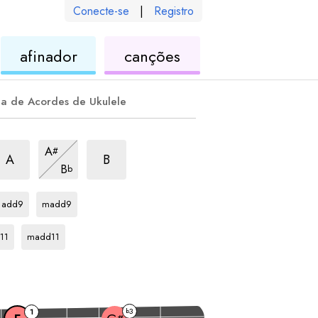
Conecte-se
|
Registro
de
de
afinador
canções
ele
ukulele
ukulele
la de Acordes de Ukulele
rpejo
m6
arpejo
m6
arpejo
m6
A
#
arpejo
m6
A
B
B
b
arpejo
arpejo
F
F
add9
madd9
ejo
arpejo
F
11
madd11
3
1
b