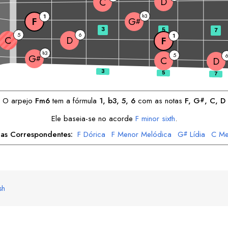
D
C
3
1
b
F
G
#
3
5
7
5
6
1
C
D
F
3
b
5
G
#
C
D
O arpejo
F
m6
tem a fórmula
1, b3, 5, 6
com as notas
F
, 
G
, 
C
, 
D
#
Ele baseia-se no acorde
F
minor sixth
.
las Correspondentes:
F
Dórica
F
Menor Melódica
G
Lídia
C
Me
#
C
Menor Harmônica
D
Lócria
D
Blues
sh