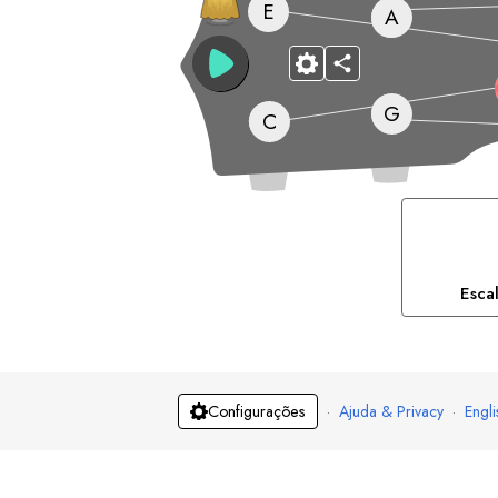
E
A
G
C
Esca
·
Ajuda & Privacy
·
Engli
Configurações