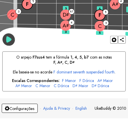
4
1
F
A
#
3
5
5
7
b
1
C
D
F
#
4
5
A
#
C
O arpejo
F
7sus4
tem a fórmula
1, 4, 5, b7
com as notas
F
, 
A
, 
C
, 
D
#
#
Ele baseia-se no acorde
F
dominant seventh suspended fourth
.
Escalas Correspondentes:
F
Menor
F
Dórica
A
Maior
#
A
Menor
C
Menor
C
Dórica
D
Maior
D
Dórica
#
#
#
·
Ajuda & Privacy
·
English
UkeBuddy
©
2010
Configurações