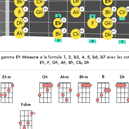
D
E
b
b
B
C
b
b
2
3
4
5
b
b
F
G
A
B
C
b
b
b
b
3
5
7
7
b
1
2
3
b
D
F
E
G
b
b
b
4
5
6
b
7
b
A
b
B
C
b
b
D
b
ants:
a gamme
E
Mineure
a la formule
1, 2, b3, 4, 5, b6, b7
avec les no
b
E
, 
F
, 
G
, 
A
, 
B
, Cb, 
D
b
b
b
b
b
accord
accord
accord
accord
accord
a
B
E
m
G
A
m
B
m
D
b
b
b
b
b
accord
F
dim
2