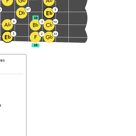
F
G
A
b
b
6
7
b
1
D
E
b
b
10
4
5
6
b
A
B
C
b
b
b
1
2
3
b
F
E
G
b
b
tes
ccord