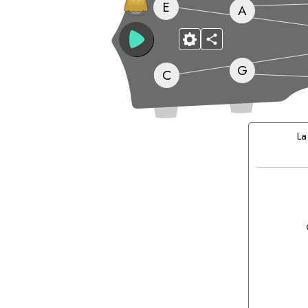
E
A
G
C
Accords
correspond
L