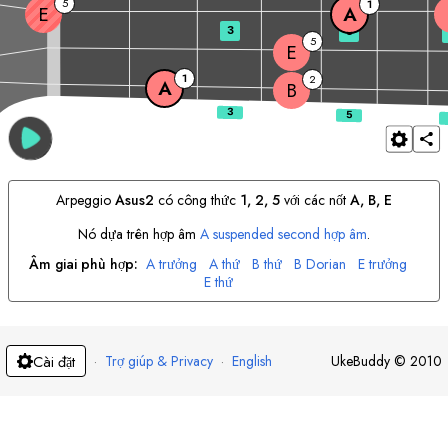
5
1
E
A
3
5
5
E
1
2
A
B
Arpeggio
A
sus2
có công thức
1, 2, 5
với các nốt
A
, 
B
, 
E
Nó dựa trên hợp âm
A
suspended second hợp âm
.
Âm giai phù hợp:
A
trưởng
A
thứ
B
thứ
B
Dorian
E
trưởng
E
thứ
·
Trợ giúp & Privacy
·
English
UkeBuddy
©
2010
Cài đặt