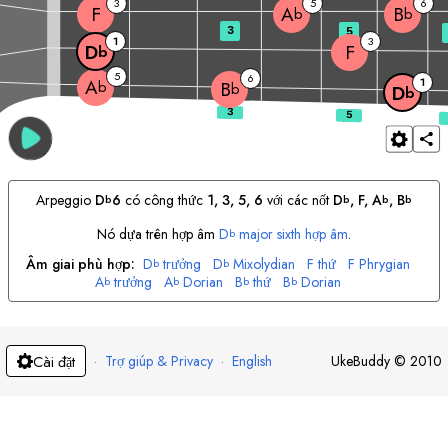
3
5
6
F
A
B
b
b
3
5
1
3
F
D
b
5
6
1
A
b
B
b
D
b
Arpeggio
D
6
có công thức
1, 3, 5, 6
với các nốt
D
, 
F
, 
A
, 
B
b
b
b
b
Nó dựa trên hợp âm
D
major sixth hợp âm
.
b
Âm giai phù hợp:
D
trưởng
D
Mixolydian
F
thứ
F
Phrygian
b
b
A
trưởng
A
Dorian
B
thứ
B
Dorian
b
b
b
b
·
Trợ giúp & Privacy
·
English
UkeBuddy
©
2010
Cài đặt