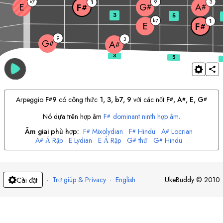
7
9
3
b
1
E
G
A
F
#
#
#
3
5
7
b
1
E
F
#
9
3
G
#
A
#
Arpeggio
F
9
có công thức
1, 3, b7, 9
với các nốt
F
, 
A
, 
E
, 
G
#
#
#
#
Nó dựa trên hợp âm
F
dominant ninth hợp âm
.
#
Âm giai phù hợp:
F
Mixolydian
F
Hindu
A
Locrian
#
#
#
A
Ả Rập
E
Lydian
E
Ả Rập
G
thứ
G
Hindu
#
#
#
·
Trợ giúp & Privacy
·
English
UkeBuddy
©
2010
Cài đặt