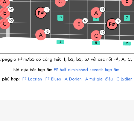
E
C
A
7
3
b
1
b
E
A
F
#
3
5
7
5
b
7
b
1
C
E
F
#
3
b
5
b
A
C
Arpeggio
F
m7b5
có công thức
1, b3, b5, b7
với các nốt
F
, 
A
, 
C
, 
#
#
Nó dựa trên hợp âm
F
half diminished seventh hợp âm
.
#
i phù hợp:
F
Locrian
F
Blues
A
Dorian
A
thứ giai điệu
C
Lydian
#
#
E
thứ hòa âm