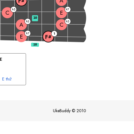
A
F
#
5
7
b
b
C
E
10
3
5
b
b
A
C
7
b
1
E
F
#
E
E
thứ
UkeBuddy
©
2010