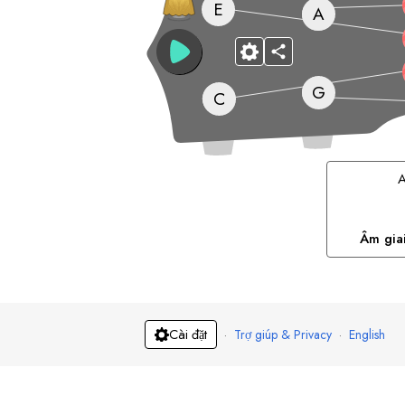
E
A
G
C
Âm gia
·
Trợ giúp & Privacy
·
English
Cài đặt