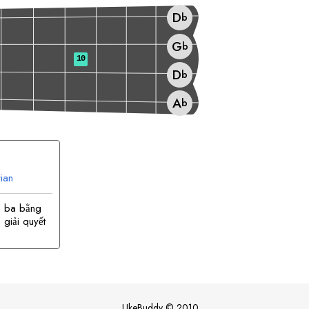
D
b
G
b
10
D
b
A
b
ian
g ba bằng
giải quyết
UkeBuddy
©
2010