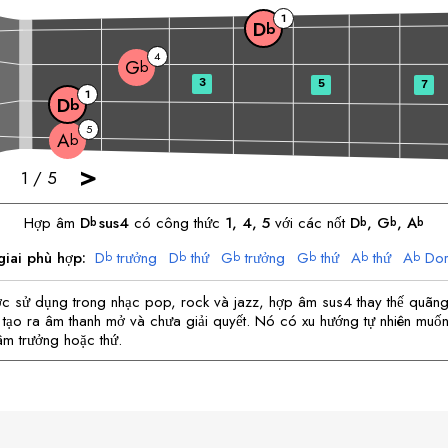
1
D
b
4
G
b
3
5
7
1
D
b
5
A
b
>
1
/
5
Hợp âm
D
sus4
có công thức
1, 4, 5
với các nốt
D
, 
G
, 
A
b
b
b
b
iai phù hợp:
D
trưởng
D
thứ
G
trưởng
G
thứ
A
thứ
A
Dor
b
b
b
b
b
b
c sử dụng trong nhạc pop, rock và jazz, hợp âm sus4 thay thế quãn
tạo ra âm thanh mở và chưa giải quyết. Nó có xu hướng tự nhiên muốn 
m trưởng hoặc thứ.