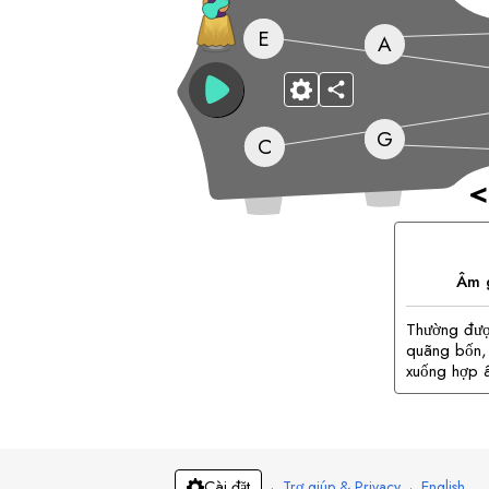
E
A
G
C
<
Âm g
Thường đượ
quãng bốn, 
xuống hợp â
·
Trợ giúp & Privacy
·
English
Cài đặt