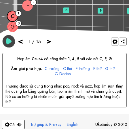
4
F
3
5
1
C
5
G
<
>
1
/
15
Hợp âm
C
sus4
có công thức
1, 4, 5
với các nốt
C
, 
F
, 
G
Âm giai phù hợp:
C
trưởng
C
thứ
F
trưởng
F
thứ
G
thứ
G
Dorian
Thường được sử dụng trong nhạc pop, rock và jazz, hợp âm sus4 thay
thế quãng ba bằng quãng bốn, tạo ra âm thanh mở và chưa giải quyết.
Nó có xu hướng tự nhiên muốn giải quyết xuống hợp âm trưởng hoặc
thứ.
·
Trợ giúp & Privacy
·
English
UkeBuddy
©
2010
Cài đặt