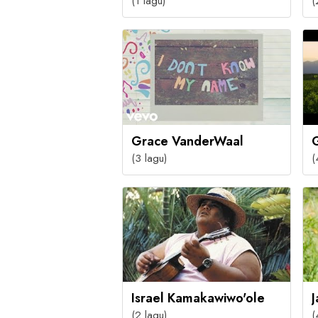
(1 lagu)
(
Grace VanderWaal
(3 lagu)
(
Israel Kamakawiwo'ole
(2 lagu)
(