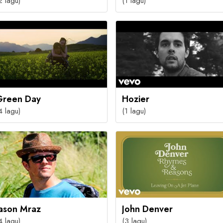
2 lagu)
(1 lagu)
Green Day
Hozier
4 lagu)
(1 lagu)
Jason Mraz
John Denver
4 lagu)
(3 lagu)