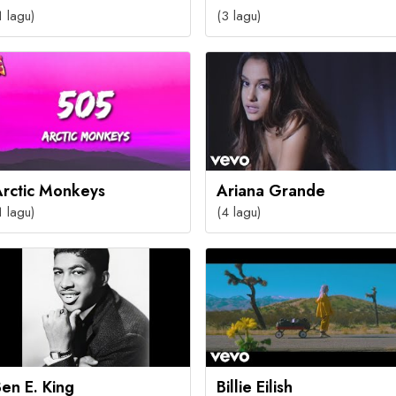
1 lagu)
(3 lagu)
Arctic Monkeys
Ariana Grande
1 lagu)
(4 lagu)
en E. King
Billie Eilish