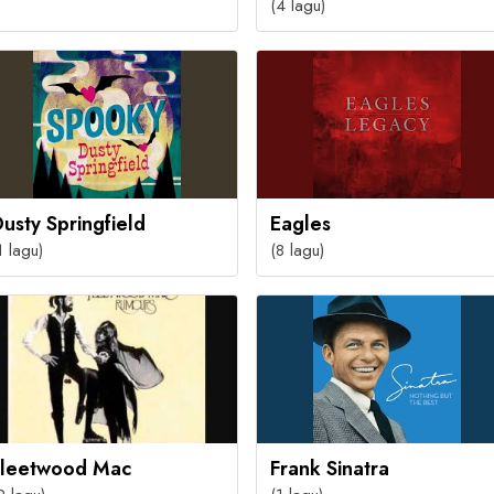
(4 lagu)
usty Springfield
Eagles
1 lagu)
(8 lagu)
Fleetwood Mac
Frank Sinatra