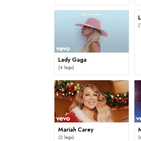
(
Lady Gaga
(4 lagu)
Mariah Carey
(2 lagu)
(