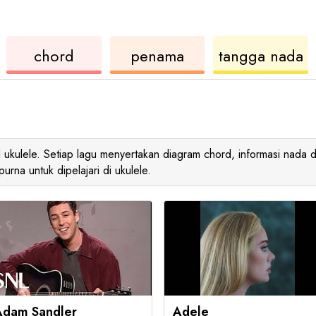
ukulele
chord
u
chord
penama
tangga nada
d ukulele. Setiap lagu menyertakan diagram chord, informasi nada d
na untuk dipelajari di ukulele.
Adam Sandler
Adele