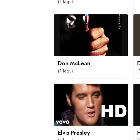
(1 lagu)
Don McLean
D
(1 lagu)
(
Elvis Presley