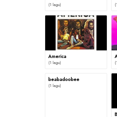
(1 lagu)
(
America
(1 lagu)
(
beabadoobee
(1 lagu)
B