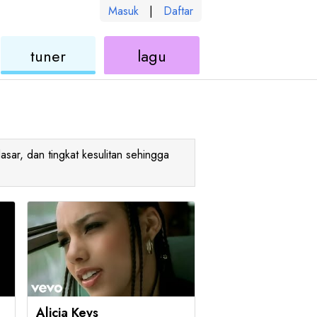
Masuk
|
Daftar
kulele
ukulele
ukulele
tuner
lagu
asar, dan tingkat kesulitan sehingga
Alicia Keys