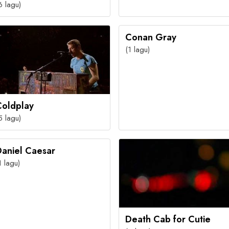
6 lagu)
Conan Gray
(1 lagu)
Coldplay
5 lagu)
aniel Caesar
1 lagu)
Death Cab for Cutie