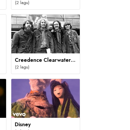
(2 lagu)
Creedence Clearwater Revival
(2 lagu)
Disney