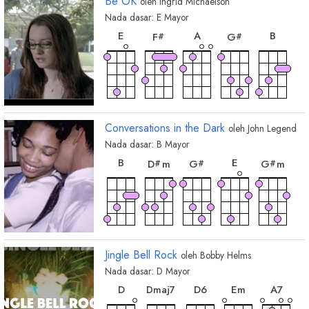
Be OK
oleh
Ingrid Michaelson
Nada dasar:
E
Mayor
chord
chord
chord
chord
chord
E
A
B
F
G
#
#
chord
chord
A
maj7
F
sus4
#
Conversations in the Dark
oleh
John Legend
Nada dasar:
B
Mayor
chord
chord
chord
chord
chor
B
E
D
m
G
G
m
#
#
#
chord
F
#
Jingle Bell Rock
oleh
Bobby Helms
Nada dasar:
D
Mayor
chord
chord
chord
chor
chord
D
D
6
E
m
A
7
D
maj7