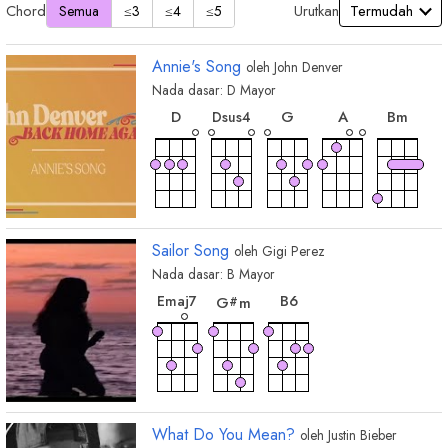
Chord
Urutkan
Semua
≤3
≤4
≤5
Annie's Song
oleh
John Denver
Nada dasar:
D
Mayor
chord
chord
chord
chor
chord
D
G
A
B
m
D
sus4
chord
chord
chord
chord
E
m
A
7
A
sus4
F
m
#
Sailor Song
oleh
Gigi Perez
Nada dasar:
B
Mayor
chord
chord
chord
B
6
E
maj7
G
m
#
What Do You Mean?
oleh
Justin Bieber