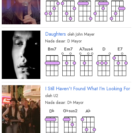
A
chord
chord
F
A
#
Daughters
oleh
John Mayer
Nada dasar:
D
Mayor
chord
chord
chord
chor
chord
B
m7
E
m7
D
E
7
A
7sus4
chord
chord
chord
chord
ch
D
9
G
m7
D
maj7
D
sus2
C
7sus4
I Still Haven't Found What I'm Looking For
2
oleh
U2
Nada dasar:
D
Mayor
b
chord
chord
chord
G
sus2
D
A
b
b
b