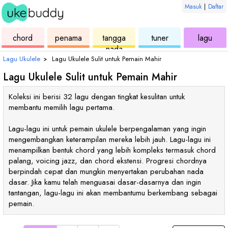
Masuk
|
Daftar
ukulele
chord
ukulele
ukulele
ukul
chord
penama
tangga
tuner
lagu
nada
Lagu Ukulele
›
Lagu Ukulele Sulit untuk Pemain Mahir
Lagu Ukulele Sulit untuk Pemain Mahir
Koleksi ini berisi 32 lagu dengan tingkat kesulitan untuk
membantu memilih lagu pertama.
Lagu-lagu ini untuk pemain ukulele berpengalaman yang ingin
mengembangkan keterampilan mereka lebih jauh. Lagu-lagu ini
menampilkan bentuk chord yang lebih kompleks termasuk chord
palang, voicing jazz, dan chord ekstensi. Progresi chordnya
berpindah cepat dan mungkin menyertakan perubahan nada
dasar. Jika kamu telah menguasai dasar-dasarnya dan ingin
tantangan, lagu-lagu ini akan membantumu berkembang sebagai
pemain.