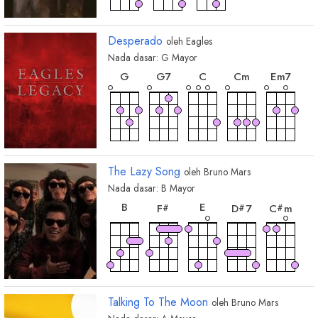
Desperado
oleh
Eagles
Nada dasar:
G
Mayor
chord
chord
chord
chord
chor
G
G
7
C
C
m
E
m7
chord
chord
chord
chord
chord
A
7
D
7
B
7
D
E
m
The Lazy Song
oleh
Bruno Mars
Nada dasar:
B
Mayor
chord
chord
chord
chord
chor
B
E
F
D
7
C
m
#
#
#
chord
chord
B
m
A
m7
chord
chord
D
m
G
m
#
#
Talking To The Moon
oleh
Bruno Mars