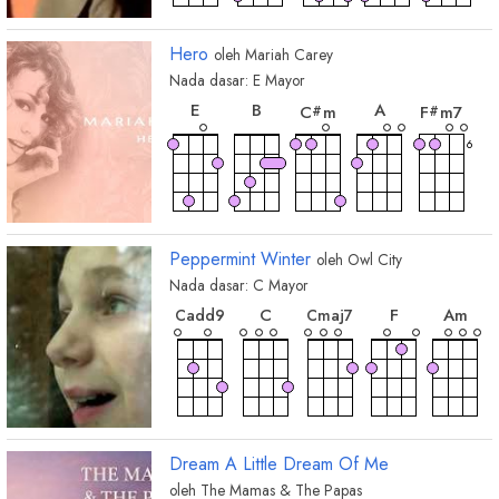
chord
chord
chord
chord
C
D
7
G
7
C
7
#
#
#
#
Hero
oleh
Mariah Carey
Nada dasar:
E
Mayor
chord
chord
chord
chord
chor
E
B
A
C
m
F
m7
#
#
6
chord
chord
chord
chord
chord
C
G
D
B
sus4
D
sus2
Peppermint Winter
oleh
Owl City
Nada dasar:
C
Mayor
chord
chord
cho
chord
chord
C
F
A
m
C
add9
C
maj7
chord
E
m
chord
chord
chord
chord
chord
G
D
E
m
D
m
A
Dream A Little Dream Of Me
oleh
The Mamas & The Papas