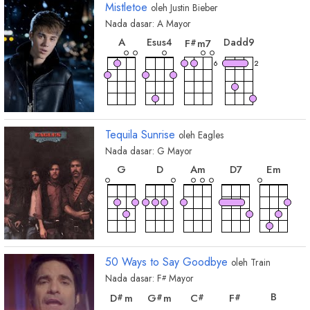
Mistletoe
oleh
Justin Bieber
Nada dasar:
A
Mayor
chord
chord
chord
chord
A
E
sus4
D
add9
F
m7
#
6
2
Tequila Sunrise
oleh
Eagles
Nada dasar:
G
Mayor
chord
chord
chord
chord
chord
G
D
A
m
D
7
E
m
chord
chord
chord
chord
chor
C
B
m
E
B
E
m7
50 Ways to Say Goodbye
oleh
Train
Nada dasar:
F
Mayor
#
chord
chord
chord
chord
chord
B
D
m
G
m
C
F
#
#
#
#
chord