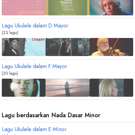
chord
chord
chord
chord
B
6
E
maj9
A
m
D
m7
b
b
Lagu Ukulele dalam
D
Mayor
8
(23 lagu)
Lagu Ukulele dalam
F
Mayor
(20 lagu)
Lagu berdasarkan Nada Dasar Minor
Lagu Ukulele dalam
E
Minor