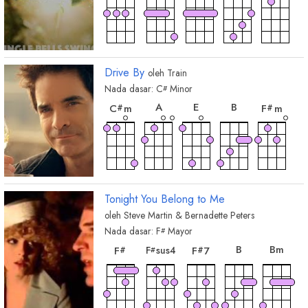
chord
chord
chord
chord
chord
A
G
G
m
D
7
E
Drive By
oleh
Train
Nada dasar:
C
Minor
#
chord
chord
chord
chord
chor
A
E
B
C
m
F
m
#
#
chord
chord
E
7
B
7
chord
chord
chord
G
G
7
F
m7
#
#
#
Tonight You Belong to Me
6
oleh
Steve Martin & Bernadette Peters
Nada dasar:
F
Mayor
#
chord
chord
chord
chor
chord
B
B
m
F
sus4
F
F
7
#
#
#