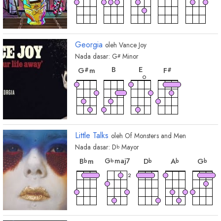
chord
chord
chord
chord
F
7
D
7
G
7
B
b
Georgia
oleh
Vance Joy
Nada dasar:
G
Minor
#
chord
chord
chord
chord
B
E
G
m
F
#
#
Little Talks
oleh
Of Monsters and Men
Nada dasar:
D
Mayor
b
chord
chord
chord
cho
chord
G
maj7
B
m
D
A
G
b
b
b
b
b
2