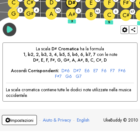
C
D
C
E
F
D
F
#
#
#
3
4
5
b
5
6
b
6
7
G
b
G
A
#
A
B
#
C
C
#
La scala
D
Cromatica
ha la formula
#
1, b2, 2, b3, 3, 4, b5, 5, b6, 6, b7, 7
con le note
D
, 
E
, 
F
, 
F
, 
G
, 
G
, 
A
, 
A
, 
B
, 
C
, 
C
, 
D
#
#
#
#
#
Accordi Corrispondenti:
D
6
D
7
E
6
E
7
F
6
F
7
F
6
#
#
#
F
7
G
6
G
7
#
La scala cromatica contiene tutte le dodici note utilizzate nella musica
occidentale.
·
Aiuto & Privacy
·
English
UkeBuddy
©
2010
Impostazioni