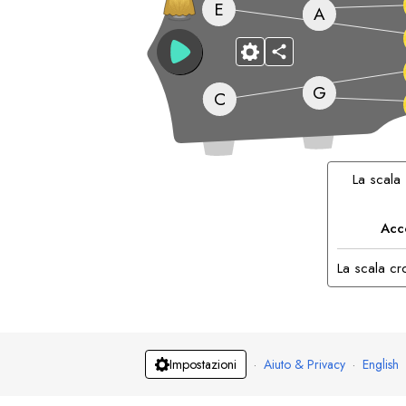
E
A
G
C
La scala
Acc
La scala cro
·
Aiuto & Privacy
·
English
Impostazioni