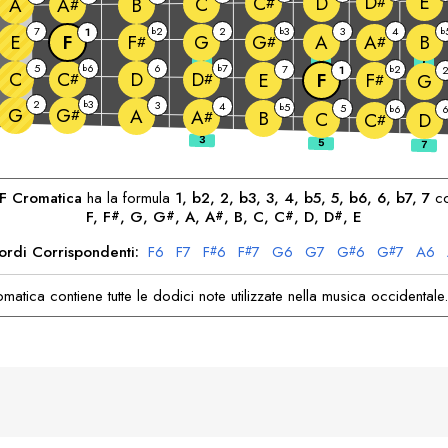
E
D
D
C
C
#
A
B
#
A
#
7
2
2
3
3
4
1
b
b
b
E
F
G
A
B
F
G
A
#
#
#
3
5
7
5
6
6
7
b
b
7
2
1
b
C
D
C
D
E
F
F
#
#
G
#
2
3
b
3
4
5
b
5
6
G
b
G
A
#
A
B
#
C
D
C
#
F
Cromatica
ha la formula
1, b2, 2, b3, 3, 4, b5, 5, b6, 6, b7, 7
co
F
, 
F
, 
G
, 
G
, 
A
, 
A
, 
B
, 
C
, 
C
, 
D
, 
D
, 
E
#
#
#
#
#
ordi Corrispondenti:
F
6
F
7
F
6
F
7
G
6
G
7
G
6
G
7
A
6
#
#
#
#
matica contiene tutte le dodici note utilizzate nella musica occidentale.