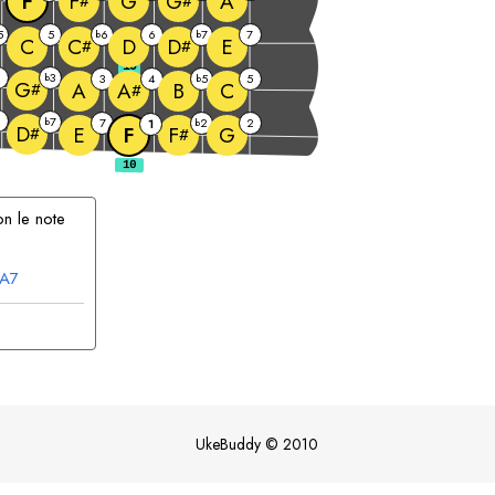
F
G
A
F
G
#
#
5
5
6
6
7
7
b
b
C
D
E
C
D
#
#
10
2
3
b
3
4
5
5
b
G
A
B
C
A
#
#
6
7
b
7
2
2
1
b
D
E
F
G
F
#
#
n le note
A
7
UkeBuddy
©
2010