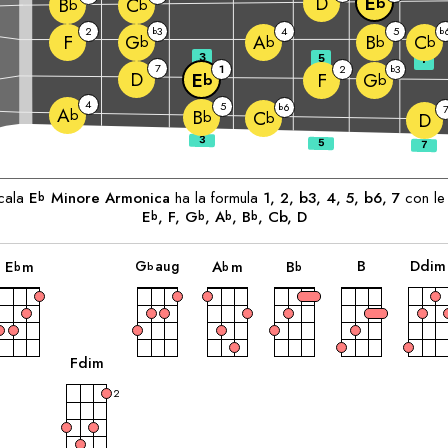
D
E
b
B
C
b
b
2
3
4
5
b
b
F
G
A
B
C
b
b
b
b
3
5
7
7
1
2
3
b
D
F
E
G
b
b
4
5
6
b
A
b
B
C
b
b
D
enti:
cala
E
Minore Armonica
ha la formula
1, 2, b3, 4, 5, b6, 7
con le
b
E
, 
F
, 
G
, 
A
, 
B
, Cb, 
D
b
b
b
b
accordo
accordo
accordo
accordo
accordo
B
D
dim
G
aug
E
m
A
m
B
b
b
b
b
accordo
F
dim
2