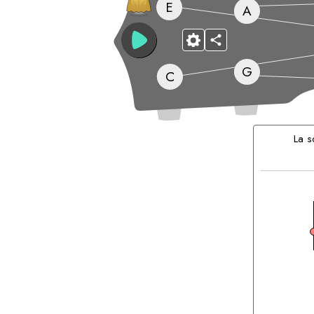
E
A
G
C
Accordi
Corrispond
La s