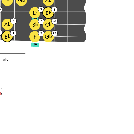
F
G
A
b
b
6
7
1
D
E
b
10
4
5
6
b
A
B
C
b
b
b
7
1
2
3
b
F
E
G
b
b
 note
accordo
4