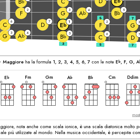
D
E
C
b
B
b
2
3
4
5
F
G
A
B
b
b
3
5
7
6
7
1
2
3
C
D
F
E
G
b
3
4
5
6
G
A
b
B
b
C
D
enti:
Maggiore
ha la formula
1, 2, 3, 4, 5, 6, 7
con le note
E
, 
F
, 
G
, 
A
b
b
accordo
accordo
accordo
accordo
accordo
accordo
F
m
G
m
C
m
D
dim
E
A
B
b
b
b
most
ggiore, nota anche come scala ionica, è una scala diatonica molto p
cale più utilizzate al mondo. Nella musica occidentale, è percepita co