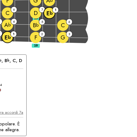
F
G
A
b
6
7
1
C
D
E
b
10
4
5
6
A
C
B
b
b
7
1
2
3
F
G
E
b
, 
B
, 
C
, 
D
b
b
accordo
4
ra accordi 7a
opolare. È
me allegra.