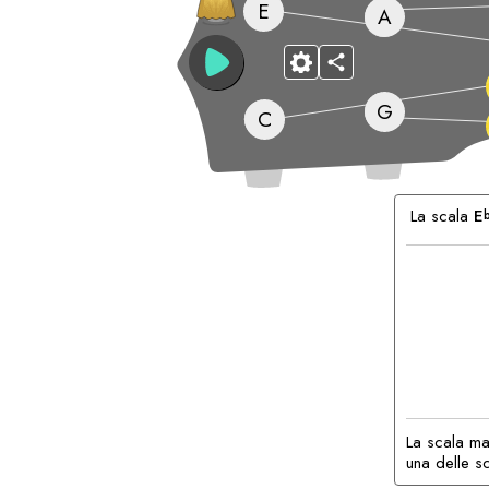
E
A
G
C
Accordi
Corrispond
La scala
E
La scala ma
una delle s