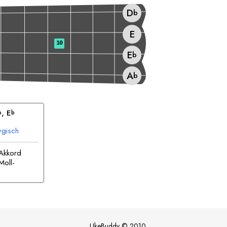
D
b
E
10
E
b
A
b
, 
E
b
b
ygisch
-Akkord
Moll-
UkeBuddy
©
2010