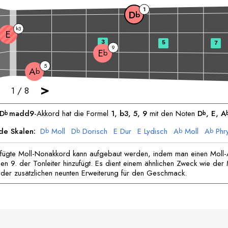
1
D
b
3
b
E
3
5
7
9
E
b
5
A
b
>
1
/
8
D
madd9
-Akkord hat die Formel
1, b3, 5, 9
mit den Noten
D
, 
E
, 
A
b
b
de Skalen:
D
Moll
D
Dorisch
E
Dur
E
Lydisch
A
Moll
A
Phr
b
b
b
b
E
Phrygisch
E
Lokrisch
b
b
fügte Moll-Nonakkord kann aufgebaut werden, indem man einen Moll
en 9. der Tonleiter hinzufügt. Es dient einem ähnlichen Zweck wie der 
 der zusätzlichen neunten Erweiterung für den Geschmack.