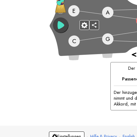
E
A
G
C
<
Der
Passen
Der hinzuge
nimmt und d
Akkord, mit
·
Hilfe & Privacy
·
English
Einstellungen