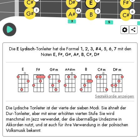
C
D
E
F
#
#
#
3
4
#
5
6
G
#
A
B
#
C
#
Die
E
Lydisch
-Tonleiter hat die Formel
1, 2, 3, #4, 5, 6, 7
mit den
Noten
E
, 
F
, 
G
, 
A
, 
B
, 
C
, 
D
#
#
#
#
#
akkord
akkord
akkord
akkord
akkord
akkord
akkord
Passende
E
B
A
dim
F
G
m
C
m
D
m
#
#
#
#
#
Akkorde:
Septakkorde anzeigen
Die Lydische Tonleiter ist der vierte der sieben Modi. Sie ähnelt der
Dur-Tonleiter, aber mit einer erhöhten vierten Stufe. Sie wird
manchmal im Jazz verwendet, der die übermäßige Undezime in
Akkorden nutzt, und ist auch für ihre Verwendung in der polnischen
Volksmusik bekannt.