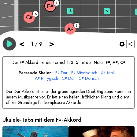
1
F
#
3
5
5
C
#
3
A
#
<
>
1
/
9
Der
F
-Akkord hat die Formel
1, 3, 5
mit den Noten
F
, 
A
, 
C
#
#
#
#
Passende Skalen:
F
Dur
F
Mixolydisch
A
Moll
#
#
#
A
Phrygisch
C
Dur
C
Dorisch
#
#
#
Der Dur-Akkord ist einer der grundlegenden Dreiklänge und kommt in
jedem Musikgenre vor. Er hat einen hellen, fröhlichen Klang und dient
oft als Grundlage für komplexere Akkorde.
Ukulele-Tabs mit dem
F
-Akkord
#