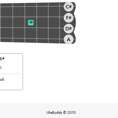
C
#
F
#
10
D
#
A
D
#
l
ll-
.
UkeBuddy
©
2010