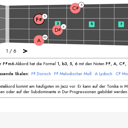
5
C
#
1
F
#
3
5
7
6
D
#
3
b
A
>
1
/
6
er
F
m6
-Akkord hat die Formel
1, b3, 5, 6
mit den Noten
F
, 
A
, 
C
, 
#
#
#
ssende Skalen:
F
Dorisch
F
Melodischer Moll
A
Lydisch
C
Mol
#
#
#
C
Harmonischer Moll
D
Lokrisch
D
Blues
#
#
#
xtakkord kommt am häufigsten im Jazz vor. Er kann auf der Tonika in Mo
en oder auf der Subdominante in Dur-Progressionen gebildet werden