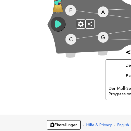
E
A
G
C
<
D
Pa
Der Moll-Se
Progression
·
Hilfe & Privacy
·
English
Einstellungen