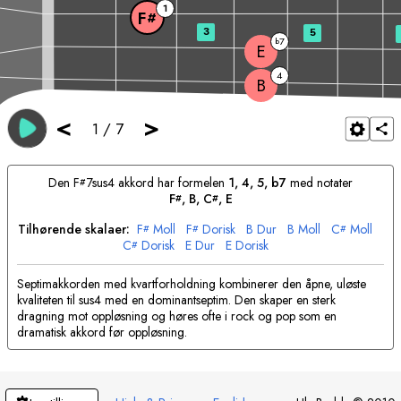
1
F
#
3
5
7
b
E
4
B
<
>
1
/
7
Den
F
7sus4 akkord har formelen
1, 4, 5, b7
med notater
#
F
, 
B
, 
C
, 
E
#
#
Tilhørende skalaer:
F
Moll
F
Dorisk
B
Dur
B
Moll
C
Moll
#
#
#
C
Dorisk
E
Dur
E
Dorisk
#
Septimakkorden med kvartforholdning kombinerer den åpne, uløste
kvaliteten til sus4 med en dominantseptim. Den skaper en sterk
dragning mot oppløsning og høres ofte i rock og pop som en
dramatisk akkord før oppløsning.