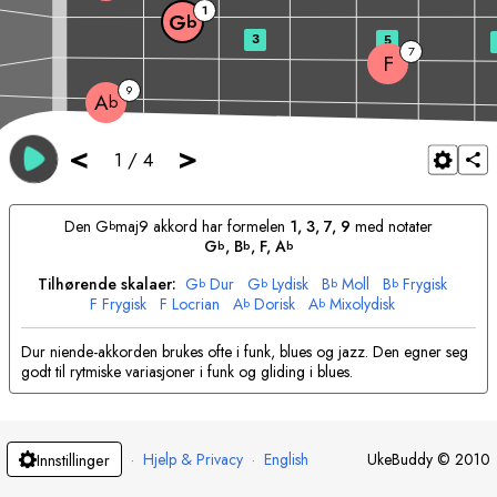
1
G
b
3
5
7
F
9
A
b
<
>
1
/
4
Den
G
maj9 akkord har formelen
1, 3, 7, 9
med notater
b
G
, 
B
, 
F
, 
A
b
b
b
Tilhørende skalaer:
G
Dur
G
Lydisk
B
Moll
B
Frygisk
b
b
b
b
F
Frygisk
F
Locrian
A
Dorisk
A
Mixolydisk
b
b
Dur niende-akkorden brukes ofte i funk, blues og jazz. Den egner seg
godt til rytmiske variasjoner i funk og gliding i blues.
·
Hjelp & Privacy
·
English
UkeBuddy
©
2010
Innstillinger