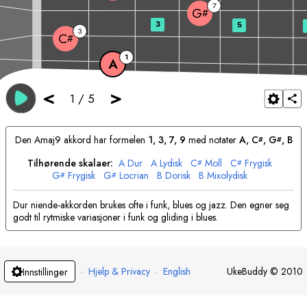
7
G
#
3
5
3
C
#
1
A
<
>
1
/
5
Den
A
maj9 akkord har formelen
1, 3, 7, 9
med notater
A
, 
C
, 
G
, 
B
#
#
Tilhørende skalaer:
A
Dur
A
Lydisk
C
Moll
C
Frygisk
#
#
G
Frygisk
G
Locrian
B
Dorisk
B
Mixolydisk
#
#
Dur niende-akkorden brukes ofte i funk, blues og jazz. Den egner seg
godt til rytmiske variasjoner i funk og gliding i blues.
·
Hjelp & Privacy
·
English
UkeBuddy
©
2010
Innstillinger