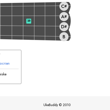
C
#
A
#
10
D
#
B
#
ocrian
miske
UkeBuddy
©
2010