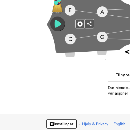
E
A
G
C
<
Tilhør
Dur niende-
variasjoner 
·
Hjelp & Privacy
·
English
Innstillinger