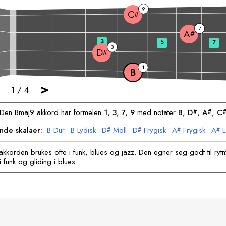
9
C
#
7
A
#
3
5
7
3
D
#
1
B
>
1
/
4
Den
B
maj9 akkord har formelen
1, 3, 7, 9
med notater
B
, 
D
, 
A
, 
C
#
#
ende skalaer:
B
Dur
B
Lydisk
D
Moll
D
Frygisk
A
Frygisk
A
L
#
#
#
#
C
Dorisk
C
Mixolydisk
#
#
akkorden brukes ofte i funk, blues og jazz. Den egner seg godt til ryt
i funk og gliding i blues.