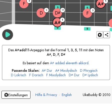
5
1
F
A
#
3
5
3
11
5
D
D
F
#
1
A
#
Das
A
add11
-Arpeggio hat die Formel
1, 3, 5, 11
mit den Noten
#
A
, 
D
, 
F
, 
D
#
#
Es basiert auf dem
A
added eleventh akkord
.
#
Passende Skalen:
A
Dur
A
Mixolydisch
D
Phrygisch
#
#
D
Lokrisch
F
Dorisch
F
Mixolydisch
D
Dur
D
Lydisch
#
#
·
Hilfe & Privacy
·
English
UkeBuddy
©
2010
Einstellungen