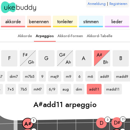
Anmeldung
|
Registrieren
ukulele
akkorde
ukulele
ukulele
ukulele
akkorde
benennen
tonleiter
stimmen
lieder
Akkorde
Arpeggios
Akkord-Formen
Akkord-Tabelle
arpeggio
add11 arpeggio
add11 arpeggio
add11 arpeggio
add11 
add11 arpeggio
add11 arpeggio
add11 arpeggio
F
G
A
#
#
#
add11 arpeggio
add11 arpeggio
add11 arpeggio
F
G
A
B
G
A
B
b
b
b
#
rpeggio
A#
arpeggio
A#
arpeggio
A#
arpeggio
A#
arpeggio
A#
arpeggio
A#
arpeggio
A#
arpeggio
A#
arpeggio
A#
arpeggi
7
dim7
m7b5
9
maj9
m9
6
m6
add9
madd9
ggio
A#
arpeggio
A#
arpeggio
A#
arpeggio
A#
arpeggio
A#
arpeggio
A#
arpeggio
A#
arpeggio
A#
arpeggio
4
7+5
7b5
mM7
6/9
aug
dim
add11
madd11
A
add11 arpeggio
#
11
3
1
D
D
#
A
#