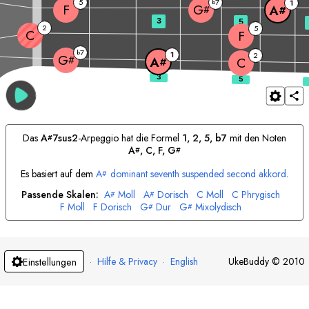
5
7
b
1
F
G
A
#
#
3
5
2
5
C
F
7
b
1
2
G
#
A
C
#
Das
A
7sus2
-Arpeggio hat die Formel
1, 2, 5, b7
mit den Noten
#
A
, 
C
, 
F
, 
G
#
#
Es basiert auf dem
A
dominant seventh suspended second akkord
.
#
Passende Skalen:
A
Moll
A
Dorisch
C
Moll
C
Phrygisch
#
#
F
Moll
F
Dorisch
G
Dur
G
Mixolydisch
#
#
·
Hilfe & Privacy
·
English
UkeBuddy
©
2010
Einstellungen