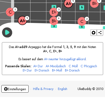
9
1
B
A
b
b
3
5
3
5
C
E
b
1
9
3
A
B
b
b
C
Das
A
add9
-Arpeggio hat die Formel
1, 3, 5, 9
mit den Noten
b
A
, 
C
, 
E
, 
B
b
b
b
Es basiert auf dem
A
neunter hinzugefügt akkord
.
b
Passende Skalen:
A
Dur
A
Mixolydisch
C
Moll
C
Phrygisch
b
b
E
Dur
E
Dorisch
B
Moll
B
Dorisch
b
b
b
b
·
Hilfe & Privacy
·
English
UkeBuddy
©
2010
Einstellungen