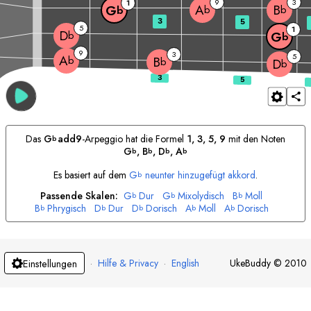
9
3
1
A
B
G
b
b
b
3
5
5
1
D
b
G
b
9
3
5
A
b
B
b
D
b
Das
G
add9
-Arpeggio hat die Formel
1, 3, 5, 9
mit den Noten
b
G
, 
B
, 
D
, 
A
b
b
b
b
Es basiert auf dem
G
neunter hinzugefügt akkord
.
b
Passende Skalen:
G
Dur
G
Mixolydisch
B
Moll
b
b
b
B
Phrygisch
D
Dur
D
Dorisch
A
Moll
A
Dorisch
b
b
b
b
b
·
Hilfe & Privacy
·
English
UkeBuddy
©
2010
Einstellungen