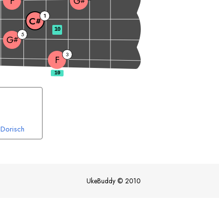
F
G
#
1
C
#
10
5
G
#
3
F
Dorisch
UkeBuddy
©
2010