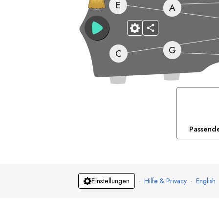
E
A
G
C
Passend
·
Hilfe & Privacy
·
English
Einstellungen