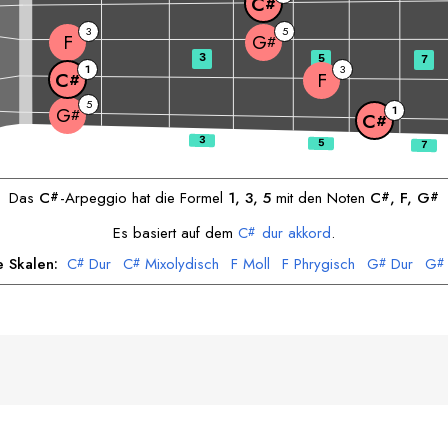
C
#
3
5
F
G
#
3
5
7
1
3
F
C
#
5
1
G
#
C
#
Das
C
-Arpeggio hat die Formel
1, 3, 5
mit den Noten
C
, 
F
, 
G
#
#
#
Es basiert auf dem
C
dur akkord
.
#
e Skalen:
C
Dur
C
Mixolydisch
F
Moll
F
Phrygisch
G
Dur
G
#
#
#
#