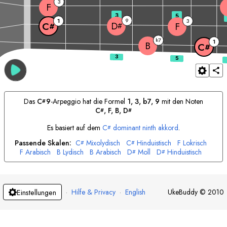
3
F
3
5
9
1
3
D
F
C
#
#
7
b
1
B
C
#
Das
C
9
-Arpeggio hat die Formel
1, 3, b7, 9
mit den Noten
#
C
, 
F
, 
B
, 
D
#
#
Es basiert auf dem
C
dominant ninth akkord
.
#
Passende Skalen:
C
Mixolydisch
C
Hinduistisch
F
Lokrisch
#
#
F
Arabisch
B
Lydisch
B
Arabisch
D
Moll
D
Hinduistisch
#
#
·
Hilfe & Privacy
·
English
UkeBuddy
©
2010
Einstellungen