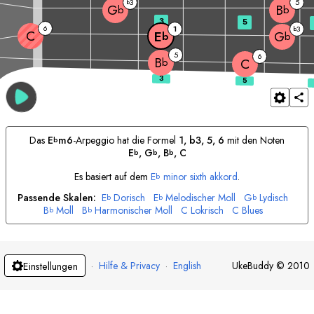
3
5
b
G
B
b
b
3
5
6
1
3
b
C
E
G
b
b
5
6
B
b
C
Das
E
m6
-Arpeggio hat die Formel
1, b3, 5, 6
mit den Noten
b
E
, 
G
, 
B
, 
C
b
b
b
Es basiert auf dem
E
minor sixth akkord
.
b
Passende Skalen:
E
Dorisch
E
Melodischer Moll
G
Lydisch
b
b
b
B
Moll
B
Harmonischer Moll
C
Lokrisch
C
Blues
b
b
·
Hilfe & Privacy
·
English
UkeBuddy
©
2010
Einstellungen