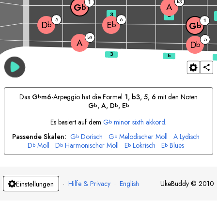
3
1
b
A
G
b
3
5
5
6
1
D
E
b
b
G
b
3
b
5
A
D
b
Das
G
m6
-Arpeggio hat die Formel
1, b3, 5, 6
mit den Noten
b
G
, 
A
, 
D
, 
E
b
b
b
Es basiert auf dem
G
minor sixth akkord
.
b
Passende Skalen:
G
Dorisch
G
Melodischer Moll
A
Lydisch
b
b
D
Moll
D
Harmonischer Moll
E
Lokrisch
E
Blues
b
b
b
b
·
Hilfe & Privacy
·
English
UkeBuddy
©
2010
Einstellungen